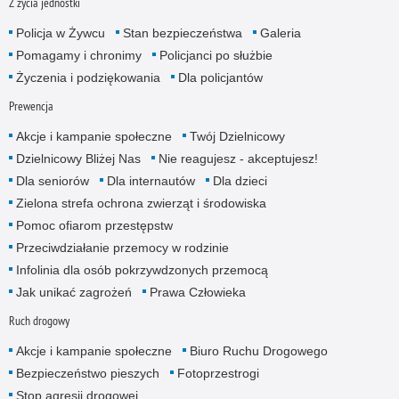
Z życia jednostki
Policja w Żywcu
Stan bezpieczeństwa
Galeria
Pomagamy i chronimy
Policjanci po służbie
Życzenia i podziękowania
Dla policjantów
Prewencja
Akcje i kampanie społeczne
Twój Dzielnicowy
Dzielnicowy Bliżej Nas
Nie reagujesz - akceptujesz!
Dla seniorów
Dla internautów
Dla dzieci
Zielona strefa ochrona zwierząt i środowiska
Pomoc ofiarom przestępstw
Przeciwdziałanie przemocy w rodzinie
Infolinia dla osób pokrzywdzonych przemocą
Jak unikać zagrożeń
Prawa Człowieka
Ruch drogowy
Akcje i kampanie społeczne
Biuro Ruchu Drogowego
Bezpieczeństwo pieszych
Fotoprzestrogi
Stop agresji drogowej