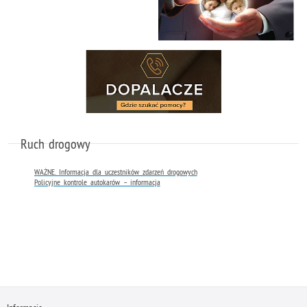
Ruch drogowy
WAŻNE. Informacja dla uczestników zdarzeń drogowych
Policyjne kontrole autokarów – informacja