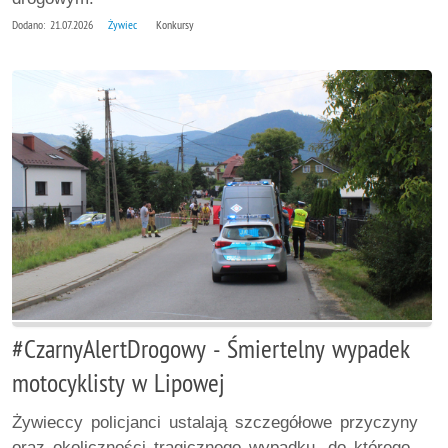
Dodano: 21.07.2026
Żywiec
Konkursy
#CzarnyAlertDrogowy - Śmiertelny wypadek
motocyklisty w Lipowej
Żywieccy policjanci ustalają szczegółowe przyczyny
oraz okoliczności tragicznego wypadku, do którego