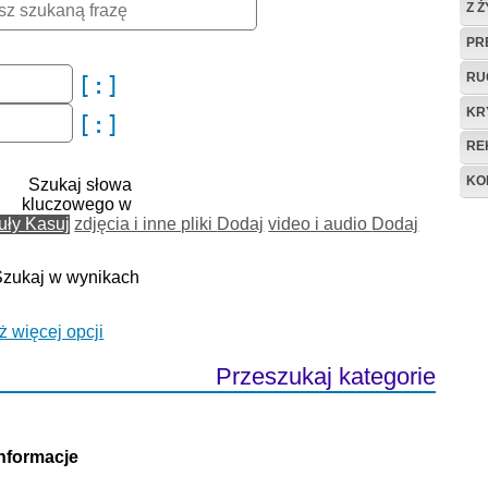
Z 
PR
RU
KR
RE
KO
Szukaj słowa
kluczowego w
kuły
Kasuj
zdjęcia i inne pliki
Dodaj
video i audio
Dodaj
Szukaj w wynikach
ż więcej opcji
Przeszukaj kategorie
Informacje