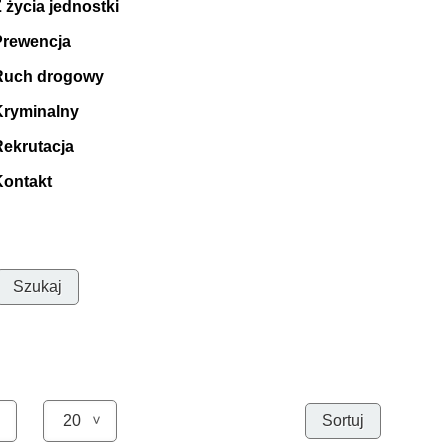
 życia jednostki
Prewencja
Ruch drogowy
Kryminalny
Rekrutacja
Kontakt