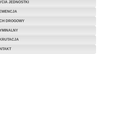
ŻYCIA JEDNOSTKI
EWENCJA
CH DROGOWY
YMINALNY
KRUTACJA
NTAKT