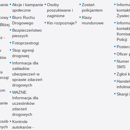
panie
Akcje i kampanie
Osoby
Zostań
Inform
społeczne
poszukiwane i
policjantem
kontak
zaginione
Żywiec
icowy
Biuro Ruchu
Klasy
Drogowego
Kto rozpoznaje?
mundurowe
Inform
Bliżej
kontak
Bezpieczeństwo
Komisa
pieszych
z -
Policji
!
Fotoprzestrogi
Poster
w
Stop agresji
Oficer
drogowej
utów
Numer 
Informacja dla
SMS
zakładów
fa
ubezpieczeń w
Zgłoś 
erząt
sprawie zdarzeń
Handel
drogowych
infolini
rom
WAŻNE.
Skargi 
Informacja dla
łanie
uczestników
zdarzeń
drogowych
 osób
Kontrole
nych
autokarów -