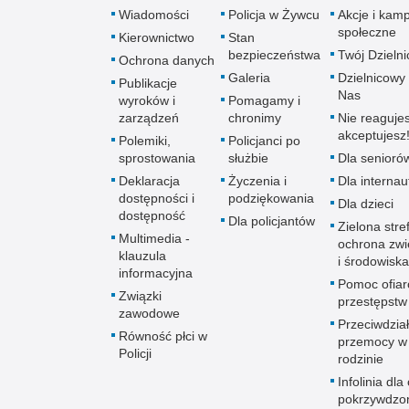
Wiadomości
Policja w Żywcu
Akcje i kam
społeczne
Kierownictwo
Stan
bezpieczeństwa
Twój Dzieln
Ochrona danych
Galeria
Dzielnicowy 
Publikacje
Nas
wyroków i
Pomagamy i
zarządzeń
chronimy
Nie reagujes
akceptujesz
Polemiki,
Policjanci po
sprostowania
służbie
Dla senioró
Deklaracja
Życzenia i
Dla interna
dostępności i
podziękowania
Dla dzieci
dostępność
Dla policjantów
Zielona stre
Multimedia -
ochrona zwi
klauzula
i środowiska
informacyjna
Pomoc ofia
Związki
przestępstw
zawodowe
Przeciwdzia
Równość płci w
przemocy w
Policji
rodzinie
Infolinia dla
pokrzywdzo