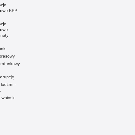
acje
towe KPP
acje
towe
riaty
unki
 prasowy
ratunkowy
korupcję
 ludźmi -
a
i wnioski