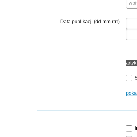
Data publikacji (dd-mm-rrrr)
arty
poka