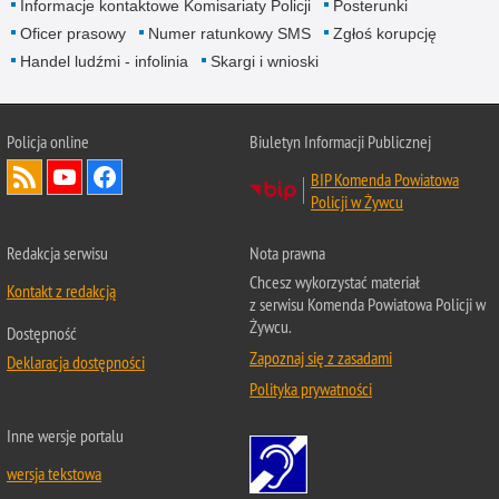
Informacje kontaktowe Komisariaty Policji
Posterunki
Oficer prasowy
Numer ratunkowy SMS
Zgłoś korupcję
Handel ludźmi - infolinia
Skargi i wnioski
Policja online
Biuletyn Informacji Publicznej
BIP Komenda Powiatowa
Policji w Żywcu
Redakcja serwisu
Nota prawna
Chcesz wykorzystać materiał
Kontakt z redakcją
z serwisu Komenda Powiatowa Policji w
Żywcu.
Dostępność
Zapoznaj się z zasadami
Deklaracja dostępności
Polityka prywatności
Inne wersje portalu
wersja tekstowa