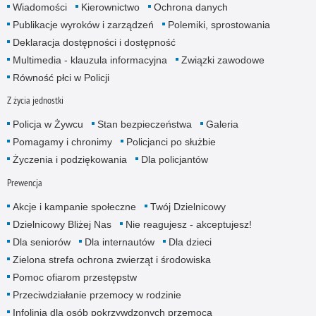
Wiadomości
Kierownictwo
Ochrona danych
Publikacje wyroków i zarządzeń
Polemiki, sprostowania
Deklaracja dostępności i dostępność
Multimedia - klauzula informacyjna
Związki zawodowe
Równość płci w Policji
Z życia jednostki
Policja w Żywcu
Stan bezpieczeństwa
Galeria
Pomagamy i chronimy
Policjanci po służbie
Życzenia i podziękowania
Dla policjantów
Prewencja
Akcje i kampanie społeczne
Twój Dzielnicowy
Dzielnicowy Bliżej Nas
Nie reagujesz - akceptujesz!
Dla seniorów
Dla internautów
Dla dzieci
Zielona strefa ochrona zwierząt i środowiska
Pomoc ofiarom przestępstw
Przeciwdziałanie przemocy w rodzinie
Infolinia dla osób pokrzywdzonych przemocą