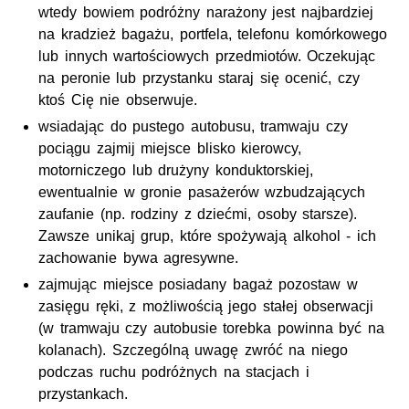
wtedy bowiem podróżny narażony jest najbardziej
na kradzież bagażu, portfela, telefonu komórkowego
lub innych wartościowych przedmiotów. Oczekując
na peronie lub przystanku staraj się ocenić, czy
ktoś Cię nie obserwuje.
wsiadając do pustego autobusu, tramwaju czy
pociągu zajmij miejsce blisko kierowcy,
motorniczego lub drużyny konduktorskiej,
ewentualnie w gronie pasażerów wzbudzających
zaufanie (
np
. rodziny z dziećmi, osoby starsze).
Zawsze unikaj grup, które spożywają alkohol - ich
zachowanie bywa agresywne.
zajmując miejsce posiadany bagaż pozostaw w
zasięgu ręki, z możliwością jego stałej obserwacji
(w tramwaju czy autobusie torebka powinna być na
kolanach). Szczególną uwagę zwróć na niego
podczas ruchu podróżnych na stacjach i
przystankach.