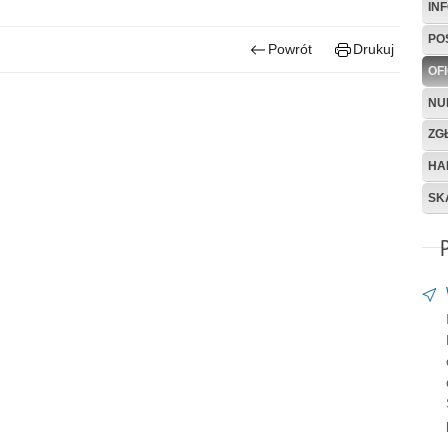
IN
PO
Powrót
Drukuj
OF
NU
ZG
HA
SK