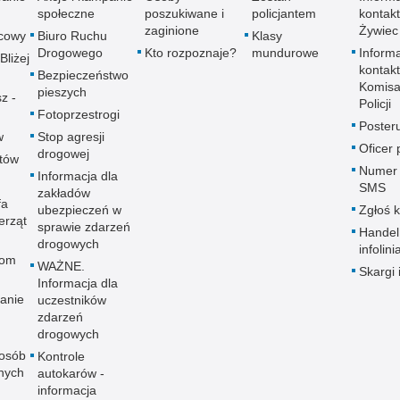
społeczne
poszukiwane i
policjantem
kontak
zaginione
Żywiec
icowy
Biuro Ruchu
Klasy
Drogowego
Kto rozpoznaje?
mundurowe
Inform
Bliżej
kontak
Bezpieczeństwo
Komisa
pieszych
z -
Policji
!
Fotoprzestrogi
Poster
w
Stop agresji
Oficer
drogowej
utów
Numer 
Informacja dla
SMS
zakładów
fa
ubezpieczeń w
Zgłoś 
erząt
sprawie zdarzeń
Handel
drogowych
infolini
rom
WAŻNE.
Skargi 
Informacja dla
łanie
uczestników
zdarzeń
drogowych
 osób
Kontrole
nych
autokarów -
informacja