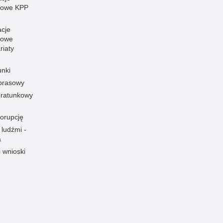
towe KPP
acje
towe
riaty
unki
 prasowy
ratunkowy
korupcję
 ludźmi -
a
i wnioski