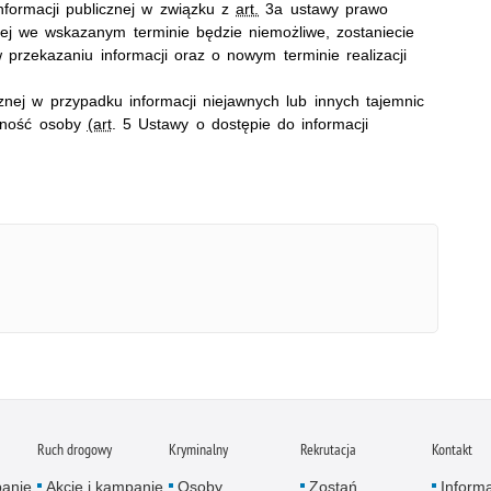
formacji publicznej w związku z
art.
3a ustawy prawo
znej we wskazanym terminie będzie niemożliwe, zostaniecie
rzekazaniu informacji oraz o nowym terminie realizacji
znej w przypadku informacji niejawnych lub innych tajemnic
atność osoby
(art
. 5 Ustawy o dostępie do informacji
Ruch drogowy
Kryminalny
Rekrutacja
Kontakt
panie
Akcje i kampanie
Osoby
Zostań
Inform