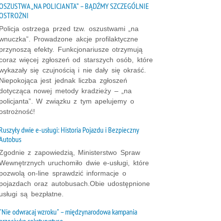
OSZUSTWA „NA POLICJANTA” – BĄDŹMY SZCZEGÓLNIE
OSTROŻNI
Policja ostrzega przed tzw. oszustwami „na
wnuczka”. Prowadzone akcje profilaktyczne
przynoszą efekty. Funkcjonariusze otrzymują
coraz więcej zgłoszeń od starszych osób, które
wykazały się czujnością i nie dały się okraść.
Niepokojąca jest jednak liczba zgłoszeń
dotycząca nowej metody kradzieży – „na
policjanta”. W związku z tym apelujemy o
ostrożność!
Ruszyły dwie e-usługi: Historia Pojazdu i Bezpieczny
Autobus
Zgodnie z zapowiedzią, Ministerstwo Spraw
Wewnętrznych uruchomiło dwie e-usługi, które
pozwolą on-line sprawdzić informacje o
pojazdach oraz autobusach.Obie udostępnione
usługi są bezpłatne.
"Nie odwracaj wzroku" – międzynarodowa kampania
przeciwko seksturystyce