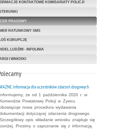
FORMACJE KONTAKTOWE KOMISARIATY POLICJI
STERUNKI
ICER PRASOWY
MER RATUNKOWY SMS
ŁOŚ KORUPCJĘ
NDEL LUDŹMI - INFOLINIA
ARGI I WNIOSKI
Polecamy
WAŻNE. Informacja dla uczestników zdarzeń drogowych
Informujemy, że od 1 października 2020 r. w
Komendzie Powiatowej Policji w Żywcu
obowiązuje nowa procedura wydawania
dokumentacji dotyczącej zdarzenia drogowego.
Szczegółowy opis składanie wniosku znajduje się
poniżej. Prosimy o zapoznanie się z informacją.