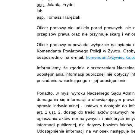
asp.
Jolanta Frydel
lub
asp.
Tomasz Harężlak
Oficer prasowy nie udziela porad prawnych, nie o
przepisów prawa oraz nie przyjmuje skarg i wnio
Oficer prasowy odpowiada wyłącznie na pytania d
Komendanta Powiatowego Policji w Żywcu. Osoby
bezpośrednio na e-mail:
komendant@zywiec.ka.poli
Informujemy, że zgodnie z orzeczeniem Naczelne
udostępniania informacji publicznej nie dotyczy i
posiadaniu wnioskującego o jej udostępnienie.
Ponadto, w myśl wyroku Naczelnego Sądu Admini
domagania się informacji o obowiązującym prawie
sprawie indywidualnej - ustawa o dostępie do inf
art.
1
ust.
2, dostęp do treści aktów prawnych re
ogłaszaniu aktów normatywnych i niektórych inny
informacji publicznej, nie dotyczy bowiem faktów
Udostępnienie informacji na wniosek następuje be