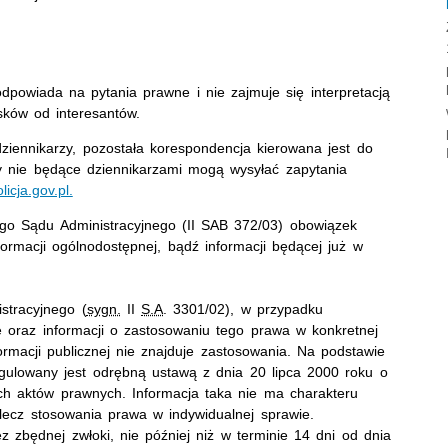
dpowiada na pytania prawne i nie zajmuje się interpretacją
sków od interesantów.
ziennikarzy, pozostała korespondencja kierowana jest do
 nie będące dziennikarzami mogą wysyłać zapytania
cja.gov.pl.
go Sądu Administracyjnego (II SAB 372/03) obowiązek
nformacji ogólnodostępnej, bądź informacji będącej już w
stracyjnego (
sygn.
II
S.A
. 3301/02), w przypadku
 oraz informacji o zastosowaniu tego prawa w konkretnej
ormacji publicznej nie znajduje zastosowania. Na podstawie
gulowany jest odrębną ustawą z dnia 20 lipca 2000 roku o
ch aktów prawnych. Informacja taka nie ma charakteru
, lecz stosowania prawa w indywidualnej sprawie.
z zbędnej zwłoki, nie później niż w terminie 14 dni od dnia