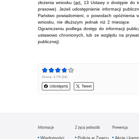
złożenia wniosku (
art.
13 Ustawy o dostępie do in
prasowe). Jeżeli udostępnienie informacji public
Państwo powiadomieni, o powodach opóźnienia w p
wniosku, nie dłuższym jednak niż 2 miesiące.
Ograniczeniu podlega dostęp do informacji public
ustawowo chronionych, lub ze względu na pryw
publicznej).
Ocena: 3.7/5 (34)
Udostępnij
Tweet
Informacje
Z życia jednostki
Prewencja
Wiadomości
Policja w Żywcu
Akcje i kam