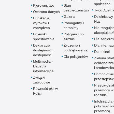
społeczne
Kierownictwo
Stan
bezpieczeństwa
Twój Dzieln
Ochrona danych
Galeria
Dzielnicowy 
Publikacje
Nas
wyroków i
Pomagamy i
zarządzeń
chronimy
Nie reagujes
akceptujesz
Polemiki,
Policjanci po
sprostowania
służbie
Dla senioró
Deklaracja
Życzenia i
Dla interna
dostępności i
podziękowania
Dla dzieci
dostępność
Dla policjantów
Zielona stre
Multimedia -
ochrona zwi
klauzula
i środowiska
informacyjna
Pomoc ofia
Związki
przestępstw
zawodowe
Przeciwdzia
Równość płci w
przemocy w
Policji
rodzinie
Infolinia dla
pokrzywdzo
przemocą