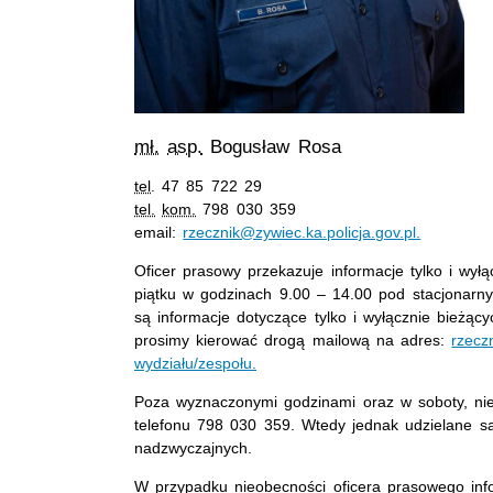
mł.
asp.
Bogusław Rosa
tel
. 47 85 722 29
tel.
kom.
798 030 359
email:
rzecznik@zywiec.ka.policja.gov.pl.
Oficer prasowy przekazuje informacje tylko i wy
piątku w godzinach 9.00 – 14.00 pod stacjonarn
są informacje dotyczące tylko i wyłącznie bieżąc
prosimy kierować drogą mailową na adres:
rzecz
wydziału/zespołu.
Poza wyznaczonymi godzinami oraz w soboty, nie
telefonu 798 030 359. Wtedy jednak udzielane są
nadzwyczajnych.
W przypadku nieobecności oficera prasowego inf