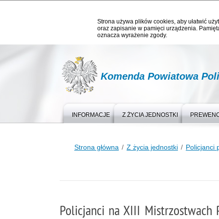
Strona używa plików cookies, aby ułatwić użyt
oraz zapisanie w pamięci urządzenia. Pamięta
oznacza wyrażenie zgody.
Komenda Powiatowa Poli
INFORMACJE
Z ŻYCIA JEDNOSTKI
PREWEN
Strona główna
Z życia jednostki
Policjanci 
Policjanci na XIII Mistrzostwach