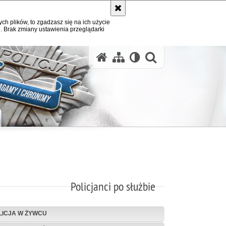
ych plików, to zgadzasz się na ich użycie
. Brak zmiany ustawienia przeglądarki
otwórz wysz
Policjanci po służbie
LICJA W ŻYWCU