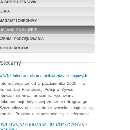
AN BEZPIECZEŃSTWA
LERIA
MAGAMY I CHRONIMY
LICJANCI PO SŁUŻBIE
CZENIA I PODZIĘKOWANIA
A POLICJANTÓW
Polecamy
WAŻNE. Informacja dla uczestników zdarzeń drogowych
Informujemy, że od 1 października 2020 r. w
Komendzie Powiatowej Policji w Żywcu
obowiązuje nowa procedura wydawania
dokumentacji dotyczącej zdarzenia drogowego.
Szczegółowy opis składanie wniosku znajduje się
poniżej. Prosimy o zapoznanie się z informacją.
OSZUSTWA „NA POLICJANTA” – BĄDŹMY SZCZEGÓLNIE
OSTROŻNI