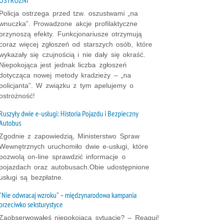
Policja ostrzega przed tzw. oszustwami „na
wnuczka”. Prowadzone akcje profilaktyczne
przynoszą efekty. Funkcjonariusze otrzymują
coraz więcej zgłoszeń od starszych osób, które
wykazały się czujnością i nie dały się okraść.
Niepokojąca jest jednak liczba zgłoszeń
dotycząca nowej metody kradzieży – „na
policjanta”. W związku z tym apelujemy o
ostrożność!
Ruszyły dwie e-usługi: Historia Pojazdu i Bezpieczny
Autobus
Zgodnie z zapowiedzią, Ministerstwo Spraw
Wewnętrznych uruchomiło dwie e-usługi, które
pozwolą on-line sprawdzić informacje o
pojazdach oraz autobusach.Obie udostępnione
usługi są bezpłatne.
"Nie odwracaj wzroku" – międzynarodowa kampania
przeciwko seksturystyce
Zaobserwowałeś niepokojącą sytuację? – Reaguj!