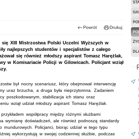
ST
GA
PO
Powrót
Drukuj
PO
ŻY
 się XIII Mistrzostwa Polski Uczelni Wyższych w
 najlepszych studentów i specjalistów z całego
DL
gażował się również młodszy aspirant Tomasz Harężlak,
wy w Komisariacie Policji w Gilowicach. Policjant wziął
zy.
ostw był nocny scenariusz, który obejmował interwencję
żny uraz brzucha, a druga była nieprzytomna. Zadaniem
ocy poszkodowanym, stabilizacja ich stanu oraz
żeniu wziął udział młodszy aspirant Tomasz Harężlak.
m przykładem współpracy między różnymi służbami
o na wymianę doświadczeń, ale również podnoszą standardy
 mundurowych. Policjanci, biorąc udział w tego typu
źniej wykorzystują w swojej codziennej służbie, podczas