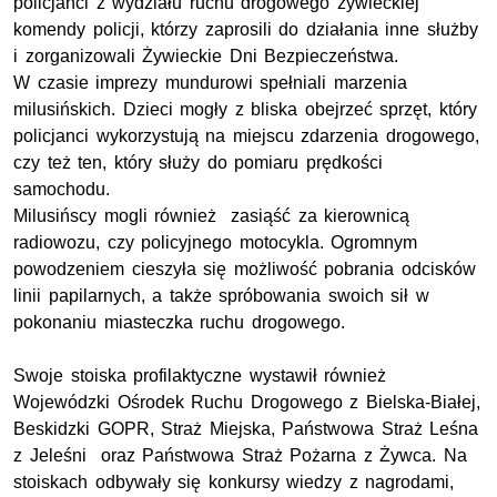
policjanci z wydziału ruchu drogowego żywieckiej
komendy policji, którzy zaprosili do działania inne służby
i zorganizowali Żywieckie Dni Bezpieczeństwa.
W czasie imprezy mundurowi spełniali marzenia
milusińskich. Dzieci mogły z bliska obejrzeć sprzęt, który
policjanci wykorzystują na miejscu zdarzenia drogowego,
czy też ten, który służy do pomiaru prędkości
samochodu.
Milusińscy mogli również zasiąść za kierownicą
radiowozu, czy policyjnego motocykla. Ogromnym
powodzeniem cieszyła się możliwość pobrania odcisków
linii papilarnych, a także spróbowania swoich sił w
pokonaniu miasteczka ruchu drogowego.
Swoje stoiska profilaktyczne wystawił również
Wojewódzki Ośrodek Ruchu Drogowego z Bielska-Białej,
Beskidzki GOPR, Straż Miejska, Państwowa Straż Leśna
z Jeleśni oraz Państwowa Straż Pożarna z Żywca. Na
stoiskach odbywały się konkursy wiedzy z nagrodami,