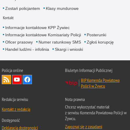
Zostań policjantem
Klasy mundurowe
Kontakt
Informacje kontaktowe KPP Żywiec
Informacje kontaktowe Komisariaty Policji
Posterunki
Oficer prasowy
Numer ratunkowy SMS
Zgłoś korupcję
Handel ludźmi - infolinia
Skargi i wnioski
Policja online
Biuletyn Informacji Publicznej
BIP Komenda Powiatowa
Policji w Żywcu
Redakcja serwisu
Nota prawna
Chcesz wykorzystać materiał
Kontakt z redakcją
z serwisu Komenda Powiatowa Policji w
Żywcu.
Dostępność
Zapoznaj się z zasadami
Deklaracja dostępności