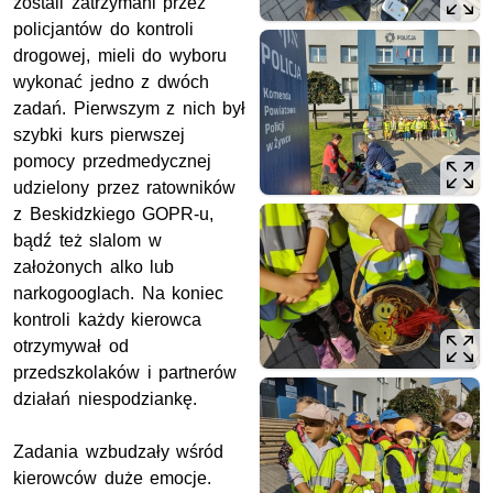
zostali zatrzymani przez
policjantów do kontroli
drogowej, mieli do wyboru
wykonać jedno z dwóch
zadań. Pierwszym z nich był
szybki kurs pierwszej
pomocy przedmedycznej
udzielony przez ratowników
z Beskidzkiego GOPR-u,
bądź też slalom w
założonych alko lub
narkogooglach. Na koniec
kontroli każdy kierowca
otrzymywał od
przedszkolaków i partnerów
działań niespodziankę.
Zadania wzbudzały wśród
kierowców duże emocje.