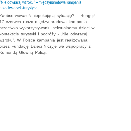
"Nie odwracaj wzroku" – międzynarodowa kampania
przeciwko seksturystyce
Zaobserwowałeś niepokojącą sytuację? – Reaguj!
17 czerwca rusza międzynarodowa kampania
przeciwko wykorzystywaniu seksualnemu dzieci w
kontekście turystyki i podróży - „Nie odwracaj
wzroku”. W Polsce kampania jest realizowana
przez Fundację Dzieci Niczyje we współpracy z
Komendą Główną Policji.