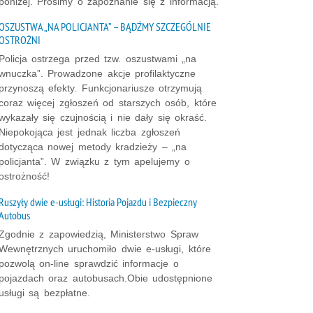
poniżej. Prosimy o zapoznanie się z informacją.
OSZUSTWA „NA POLICJANTA” – BĄDŹMY SZCZEGÓLNIE
OSTROŻNI
Policja ostrzega przed tzw. oszustwami „na
wnuczka”. Prowadzone akcje profilaktyczne
przynoszą efekty. Funkcjonariusze otrzymują
coraz więcej zgłoszeń od starszych osób, które
wykazały się czujnością i nie dały się okraść.
Niepokojąca jest jednak liczba zgłoszeń
dotycząca nowej metody kradzieży – „na
policjanta”. W związku z tym apelujemy o
ostrożność!
Ruszyły dwie e-usługi: Historia Pojazdu i Bezpieczny
Autobus
Zgodnie z zapowiedzią, Ministerstwo Spraw
Wewnętrznych uruchomiło dwie e-usługi, które
pozwolą on-line sprawdzić informacje o
pojazdach oraz autobusach.Obie udostępnione
usługi są bezpłatne.