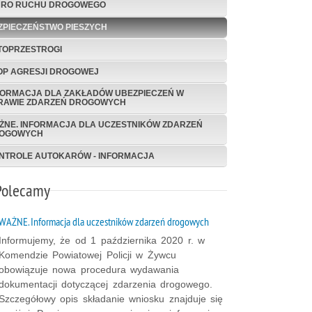
URO RUCHU DROGOWEGO
ZPIECZEŃSTWO PIESZYCH
TOPRZESTROGI
OP AGRESJI DROGOWEJ
FORMACJA DLA ZAKŁADÓW UBEZPIECZEŃ W
RAWIE ZDARZEŃ DROGOWYCH
ŻNE. INFORMACJA DLA UCZESTNIKÓW ZDARZEŃ
OGOWYCH
NTROLE AUTOKARÓW - INFORMACJA
Polecamy
WAŻNE. Informacja dla uczestników zdarzeń drogowych
Informujemy, że od 1 października 2020 r. w
Komendzie Powiatowej Policji w Żywcu
obowiązuje nowa procedura wydawania
dokumentacji dotyczącej zdarzenia drogowego.
Szczegółowy opis składanie wniosku znajduje się