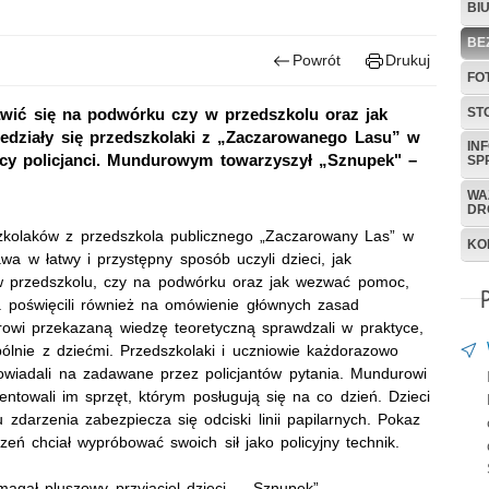
BI
BE
Powrót
Drukuj
FO
ST
awić się na podwórku czy w przedszkolu oraz jak
edziały się przedszkolaki z „Zaczarowanego Lasu” w
IN
eccy policjanci. Mundurowym towarzyszył „Sznupek" –
SP
WA
DR
szkolaków
z przedszkola publicznego „Zaczarowany Las” w
KO
wa w łatwy i przystępny sposób uczyli dzieci, jak
 przedszkolu
, czy na podwórku oraz jak wezwać pomoc,
nia poświęcili również na omówienie głównych zasad
owi przekazaną wiedzę teoretyczną sprawdzali w praktyce,
ólnie z dziećmi. Przedszkolaki i uczniowie każdorazowo
owiadali na zadawane przez policjantów pytania.
Mundurowi
entowali im sprzęt, którym posługują się na co dzień. Dzieci
zdarzenia zabezpiecza się odciski linii papilarnych. Pokaz
eń chciał wypróbować swoich sił jako policyjny technik.
agał pluszowy przyjaciel dzieci – „Sznupek”.