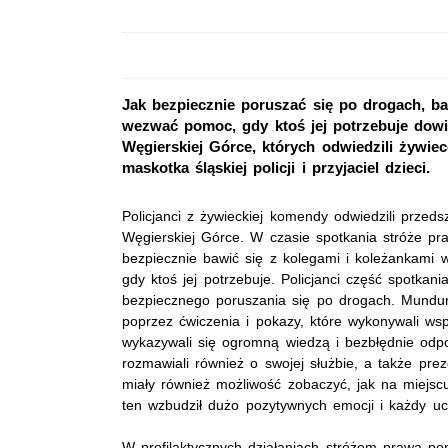
Jak bezpiecznie poruszać się po drogach, b
wezwać pomoc, gdy ktoś jej potrzebuje dowi
Węgierskiej Górce, których odwiedzili żywi
maskotka śląskiej policji i przyjaciel dzieci.
Policjanci z żywieckiej komendy odwiedzili przed
Węgierskiej Górce
. W czasie spotkania stróże pra
bezpiecznie bawić się z kolegami i koleżankami
w
gdy ktoś jej potrzebuje. Policjanci część spotka
bezpiecznego poruszania się po drogach. Mundur
poprzez ćwiczenia i pokazy, które wykonywali wsp
wykazywali się ogromną wiedzą i bezbłędnie odp
rozmawiali również o swojej służbie, a także prez
miały również możliwość zobaczyć, jak na miejscu 
ten wzbudził dużo pozytywnych emocji i każdy ucz
W profilaktycznych działaniach stróżom prawa pom