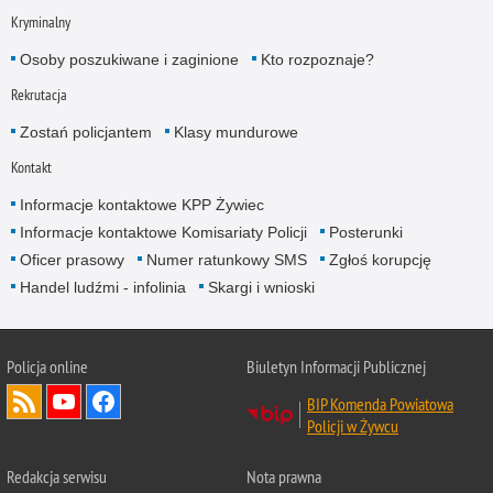
Kryminalny
Osoby poszukiwane i zaginione
Kto rozpoznaje?
Rekrutacja
Zostań policjantem
Klasy mundurowe
Kontakt
Informacje kontaktowe KPP Żywiec
Informacje kontaktowe Komisariaty Policji
Posterunki
Oficer prasowy
Numer ratunkowy SMS
Zgłoś korupcję
Handel ludźmi - infolinia
Skargi i wnioski
Policja online
Biuletyn Informacji Publicznej
BIP Komenda Powiatowa
Policji w Żywcu
Redakcja serwisu
Nota prawna