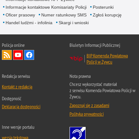
Informacje kontaktowe Komisariaty Policji
Posterunki
Oficer prasowy
Numer ratunkowy SMS
Zgłoś korupcję
Handel ludźmi - infolinia
Skargi i wnioski
Policja online
Biuletyn Informacji Publicznej
BIP Komenda Powiatowa
Policji w Żywcu
Redakcja serwisu
Nota prawna
Chcesz wykorzystać materiał
Kontakt z redakcją
z serwisu Komenda Powiatowa Policji w
Żywcu.
Dostępność
Zapoznaj się z zasadami
Deklaracja dostępności
Polityka prywatności
Inne wersje portalu
wersja tekstowa