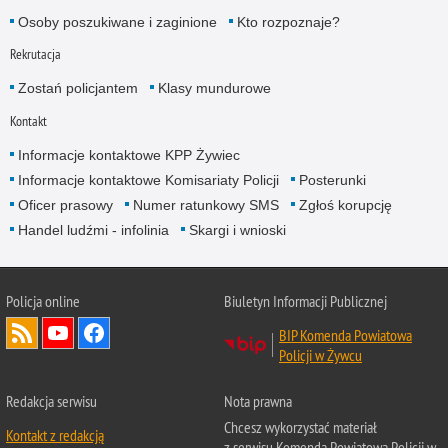
Osoby poszukiwane i zaginione
Kto rozpoznaje?
Rekrutacja
Zostań policjantem
Klasy mundurowe
Kontakt
Informacje kontaktowe KPP Żywiec
Informacje kontaktowe Komisariaty Policji
Posterunki
Oficer prasowy
Numer ratunkowy SMS
Zgłoś korupcję
Handel ludźmi - infolinia
Skargi i wnioski
Policja online
Biuletyn Informacji Publicznej
BIP Komenda Powiatowa
Policji w Żywcu
Redakcja serwisu
Nota prawna
Chcesz wykorzystać materiał
Kontakt z redakcją
z serwisu Komenda Powiatowa Policji w