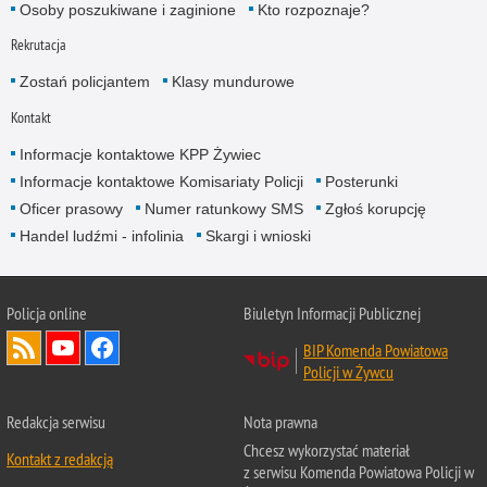
Osoby poszukiwane i zaginione
Kto rozpoznaje?
Rekrutacja
Zostań policjantem
Klasy mundurowe
Kontakt
Informacje kontaktowe KPP Żywiec
Informacje kontaktowe Komisariaty Policji
Posterunki
Oficer prasowy
Numer ratunkowy SMS
Zgłoś korupcję
Handel ludźmi - infolinia
Skargi i wnioski
Policja online
Biuletyn Informacji Publicznej
BIP Komenda Powiatowa
Policji w Żywcu
Redakcja serwisu
Nota prawna
Chcesz wykorzystać materiał
Kontakt z redakcją
z serwisu Komenda Powiatowa Policji w