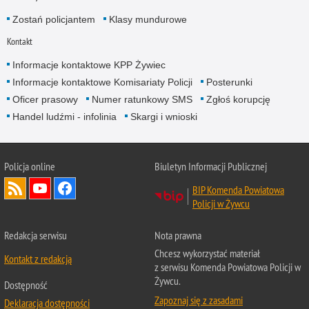
Zostań policjantem
Klasy mundurowe
Kontakt
Informacje kontaktowe KPP Żywiec
Informacje kontaktowe Komisariaty Policji
Posterunki
Oficer prasowy
Numer ratunkowy SMS
Zgłoś korupcję
Handel ludźmi - infolinia
Skargi i wnioski
Policja online
Biuletyn Informacji Publicznej
BIP Komenda Powiatowa
Policji w Żywcu
Redakcja serwisu
Nota prawna
Chcesz wykorzystać materiał
Kontakt z redakcją
z serwisu Komenda Powiatowa Policji w
Żywcu.
Dostępność
Zapoznaj się z zasadami
Deklaracja dostępności