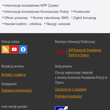
Informacje kontaktowe KPP Żywiec
Informacje kontaktowe Komisariaty Policji
Posterunki
Oficer prasowy
Numer ratunkowy SMS
Zgłoś korupcję
Handel ludźmi - infolinia
Skargi i wnioski
Policja online
Biuletyn Informacji Publicznej
BIP Komenda Powiatowa
Policji w Żywcu
Redakcja serwisu
Nota prawna
Chcesz wykorzystać materiał
Kontakt z redakcją
z serwisu Komenda Powiatowa Policji w
Żywcu.
Dostępność
Zapoznaj się z zasadami
Deklaracja dostępności
Polityka prywatności
Inne wersje portalu