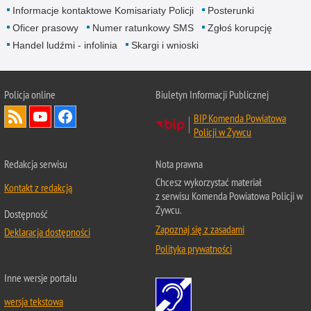
Informacje kontaktowe Komisariaty Policji
Posterunki
Oficer prasowy
Numer ratunkowy SMS
Zgłoś korupcję
Handel ludźmi - infolinia
Skargi i wnioski
Policja online
Biuletyn Informacji Publicznej
BIP Komenda Powiatowa
Policji w Żywcu
Redakcja serwisu
Nota prawna
Chcesz wykorzystać materiał
Kontakt z redakcją
z serwisu Komenda Powiatowa Policji w
Żywcu.
Dostępność
Zapoznaj się z zasadami
Deklaracja dostępności
Polityka prywatności
Inne wersje portalu
wersja tekstowa