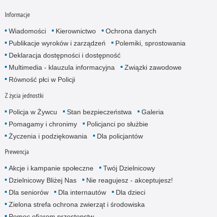
Informacje
Wiadomości
Kierownictwo
Ochrona danych
Publikacje wyroków i zarządzeń
Polemiki, sprostowania
Deklaracja dostępności i dostępność
Multimedia - klauzula informacyjna
Związki zawodowe
Równość płci w Policji
Z życia jednostki
Policja w Żywcu
Stan bezpieczeństwa
Galeria
Pomagamy i chronimy
Policjanci po służbie
Życzenia i podziękowania
Dla policjantów
Prewencja
Akcje i kampanie społeczne
Twój Dzielnicowy
Dzielnicowy Bliżej Nas
Nie reagujesz - akceptujesz!
Dla seniorów
Dla internautów
Dla dzieci
Zielona strefa ochrona zwierząt i środowiska
Pomoc ofiarom przestępstw