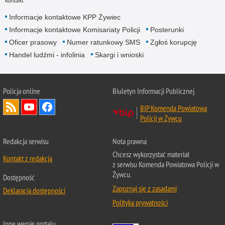
Kontakt
Informacje kontaktowe KPP Żywiec
Informacje kontaktowe Komisariaty Policji
Posterunki
Oficer prasowy
Numer ratunkowy SMS
Zgłoś korupcję
Handel ludźmi - infolinia
Skargi i wnioski
Policja online
Biuletyn Informacji Publicznej
BIP Komenda Powiatowa
Policji w Żywcu
Redakcja serwisu
Nota prawna
Chcesz wykorzystać materiał
Kontakt z redakcją
z serwisu Komenda Powiatowa Policji w
Żywcu.
Dostępność
Zapoznaj się z zasadami
Deklaracja dostępności
Polityka prywatności
Inne wersje portalu