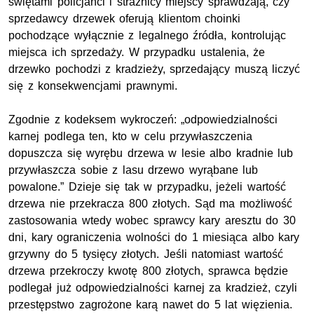
świętami policjanci i strażnicy miejscy sprawdzają, czy
sprzedawcy drzewek oferują klientom choinki
pochodzące wyłącznie z legalnego źródła, kontrolując
miejsca ich sprzedaży. W przypadku ustalenia, że
drzewko pochodzi z kradzieży, sprzedający muszą liczyć
się z konsekwencjami prawnymi.
Zgodnie z kodeksem wykroczeń: „odpowiedzialności
karnej podlega ten, kto w celu przywłaszczenia
dopuszcza się wyrębu drzewa w lesie albo kradnie lub
przywłaszcza sobie z lasu drzewo wyrąbane lub
powalone.” Dzieje się tak w przypadku, jeżeli wartość
drzewa nie przekracza 800 złotych. Sąd ma możliwość
zastosowania wtedy wobec sprawcy kary aresztu do 30
dni, kary ograniczenia wolności do 1 miesiąca albo kary
grzywny do 5 tysięcy złotych. Jeśli natomiast wartość
drzewa przekroczy kwotę 800 złotych, sprawca będzie
podlegał już odpowiedzialności karnej za kradzież, czyli
przestępstwo zagrożone karą nawet do 5 lat więzienia.