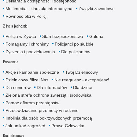
Deklaracja dostępności i dostępność
Multimedia - klauzula informacyjna
Związki zawodowe
Równość płci w Policji
Z życia jednostki
Policja w Żywcu
Stan bezpieczeństwa
Galeria
Pomagamy i chronimy
Policjanci po służbie
Życzenia i podziękowania
Dla policjantów
Prewencja
Akcje i kampanie społeczne
Twój Dzielnicowy
Dzielnicowy Bliżej Nas
Nie reagujesz - akceptujesz!
Dla seniorów
Dla internautów
Dla dzieci
Zielona strefa ochrona zwierząt i środowiska
Pomoc ofiarom przestępstw
Przeciwdziałanie przemocy w rodzinie
Infolinia dla osób pokrzywdzonych przemocą
Jak unikać zagrożeń
Prawa Człowieka
Ruch drogowy