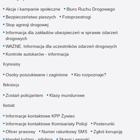
Akcje i kampanie społeczne
Biuro Ruchu Drogowego
Bezpieczeństwo pieszych
Fotoprzestrogi
Stop agresji drogowej
Informacja dla zakładów ubezpieczeń w sprawie zdarzeń
drogowych
WAŻNE. Informacja dla uczestników zdarzeń drogowych
Kontrole autokarów - informacja
Kryminalny
Osoby poszukiwane i zaginione
Kto rozpoznaje?
Rekrutacja
Zostań policjantem
Klasy mundurowe
Kontakt
Informacje kontaktowe KPP Żywiec
Informacje kontaktowe Komisariaty Policji
Posterunki
Oficer prasowy
Numer ratunkowy SMS
Zgłoś korupcję
Handel ludźmi - infolinia
Skargi i wnioski