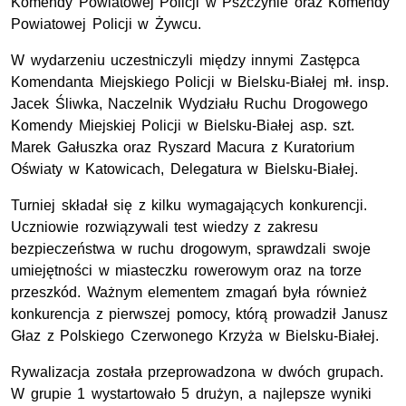
Komendy Powiatowej Policji w Pszczynie oraz Komendy
Powiatowej Policji w Żywcu.
W wydarzeniu uczestniczyli między innymi Zastępca
Komendanta Miejskiego Policji w Bielsku-Białej
mł. insp.
Jacek Śliwka, Naczelnik Wydziału Ruchu Drogowego
Komendy Miejskiej Policji w Bielsku-Białej
asp. szt.
Marek Gałuszka oraz Ryszard Macura z Kuratorium
Oświaty w Katowicach, Delegatura w Bielsku-Białej.
Turniej składał się z kilku wymagających konkurencji.
Uczniowie rozwiązywali test wiedzy z zakresu
bezpieczeństwa w ruchu drogowym, sprawdzali swoje
umiejętności w miasteczku rowerowym oraz na torze
przeszkód. Ważnym elementem zmagań była również
konkurencja z pierwszej pomocy, którą prowadził Janusz
Głaz z Polskiego Czerwonego Krzyża w Bielsku-Białej.
Rywalizacja została przeprowadzona w dwóch grupach.
W grupie 1 wystartowało 5 drużyn, a najlepsze wyniki