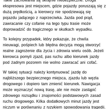
Takie zachowania są skrajnie niebezpieczne. Droga
ekspresowa jest miejscem, gdzie pojazdy poruszają się z
dużą prędkością, a kierowcy nie spodziewają się
pojazdu jadącego z naprzeciwka. Jazda pod prąd,
zawracanie czy cofanie na tego typu trasie może
doprowadzić do tragicznego w skutkach wypadku.
To kolejny przypadek, który pokazuje, że chwila
nieuwagi, pośpiech lub błędna decyzja mogą stworzyć
realne zagrożenie dla życia i zdrowia wielu osób. Jeżeli
kierowca pomyli zjazd, pas ruchu albo kierunek jazdy
pod żadnym pozorem nie wolno zawracać ani cofać.
W takiej sytuacji należy kontynuować jazdę do
najbliższego bezpiecznego miejsca, zjazdu lub węzła
drogowego i dopiero tam zmienić kierunek. Nawigacja
może wyznaczyć nową trasę, ale nie może zastąpić
zdrowego rozsądku i znajomości podstawowych zasad
ruchu drogowego. Kilka dodatkowych minut jazdy jest
niczym w porównaniu z ryzykiem spowodowania tragedii.