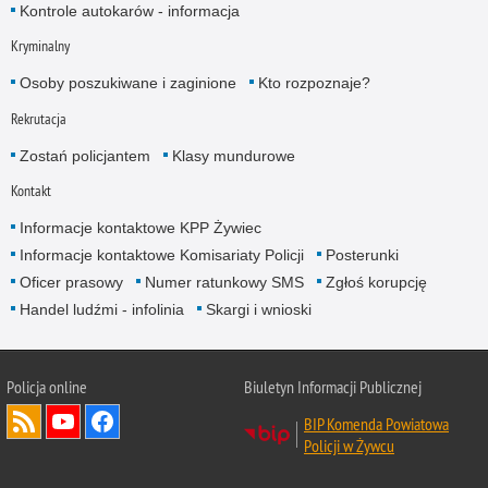
Kontrole autokarów - informacja
Kryminalny
Osoby poszukiwane i zaginione
Kto rozpoznaje?
Rekrutacja
Zostań policjantem
Klasy mundurowe
Kontakt
Informacje kontaktowe KPP Żywiec
Informacje kontaktowe Komisariaty Policji
Posterunki
Oficer prasowy
Numer ratunkowy SMS
Zgłoś korupcję
Handel ludźmi - infolinia
Skargi i wnioski
Policja online
Biuletyn Informacji Publicznej
BIP Komenda Powiatowa
Policji w Żywcu