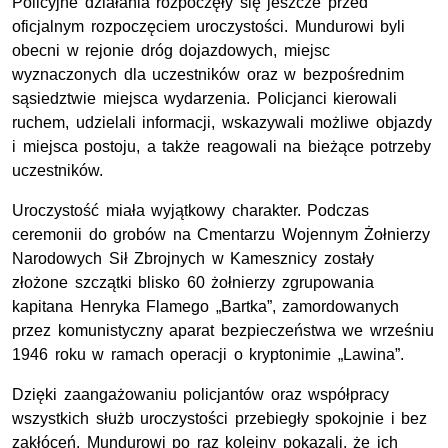
Policyjne działania rozpoczęły się jeszcze przed
oficjalnym rozpoczęciem uroczystości. Mundurowi byli
obecni w rejonie dróg dojazdowych, miejsc
wyznaczonych dla uczestników oraz w bezpośrednim
sąsiedztwie miejsca wydarzenia. Policjanci kierowali
ruchem, udzielali informacji, wskazywali możliwe objazdy
i miejsca postoju, a także reagowali na bieżące potrzeby
uczestników.
Uroczystość miała wyjątkowy charakter. Podczas
ceremonii do grobów na Cmentarzu Wojennym Żołnierzy
Narodowych Sił Zbrojnych w Kamesznicy zostały
złożone szczątki blisko 60 żołnierzy zgrupowania
kapitana Henryka Flamego „Bartka”, zamordowanych
przez komunistyczny aparat bezpieczeństwa we wrześniu
1946 roku w ramach operacji o kryptonimie „Lawina”.
Dzięki zaangażowaniu policjantów oraz współpracy
wszystkich służb uroczystości przebiegły spokojnie i bez
zakłóceń. Mundurowi po raz kolejny pokazali, że ich