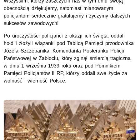
Wszystkim, którzy zaszczycili nas w tym dniu swoją
obecnością dziękujemy, natomiast mianowanym
policjantom serdecznie gratulujemy i życzymy dalszych
sukcesów zawodowych!
Po uroczystości policjanci z okazji ich święta, oddali
hołd i złożyli wiązanki pod Tablicą Pamięci przodownika
Józefa Szczepanika, Komendanta Posterunku Policji
Państwowej w Zabłociu, który zginął śmiercią tragiczną
w dniu 1 września 1939 roku oraz pod Pomnikiem
Pamięci Policjantów II RP, którzy oddali swe życie za
wolność i wierność Polsce.