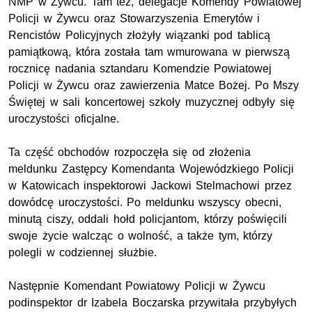
NMP
w Żywcu. Tam też, delegacje Komendy Powiatowej
Policji w Żywcu oraz Stowarzyszenia Emerytów i
Rencistów Policyjnych złożyły wiązanki pod tablicą
pamiątkową, która została tam wmurowana w pierwszą
rocznicę nadania sztandaru Komendzie Powiatowej
Policji w Żywcu oraz zawierzenia Matce Bożej. Po Mszy
Świętej w sali koncertowej szkoły muzycznej odbyły się
uroczystości oficjalne.
Ta część obchodów rozpoczęła się od złożenia
meldunku Zastępcy Komendanta Wojewódzkiego Policji
w Katowicach inspektorowi Jackowi Stelmachowi przez
dowódcę uroczystości. Po meldunku wszyscy obecni,
minutą ciszy, oddali hołd policjantom, którzy poświęcili
swoje życie walcząc o wolność, a także tym, którzy
polegli w codziennej służbie.
Następnie Komendant Powiatowy Policji w Żywcu
podinspektor dr Izabela Boczarska przywitała przybyłych