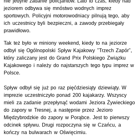
nie jedyne zadanie policjantów. Lato to czas, kiedy nad
jeziorem odbywa się mnóstwo wodnych imprez
sportowych. Policyjni motorowodniacy pilnują tego, aby
ich uczestnicy byli bezpieczni, a zawody przebiegały
prawidłowo.
Tak też było w miniony weekend, kiedy to na jeziorze
odbył się Ogólnopolski Spływ Kajakowy "Trzech Zapór",
który zaliczany jest do Grand Prix Polskiego Związku
Kajakowego i należy do najstarszych tego typu imprez w
Polsce.
Spływ odbył się już po raz pięćdziesiąty dziewiąty. W
imprezie uczestniczyło ponad 200 kajakarzy. Wszyscy
mieli za zadanie przepłynąć wodami Jeziora Żywieckiego
do zapory w Tresnej, a następnie przez Jezioro
Międzybrodzkie do zapory w Porąbce. Jest to pierwszy
odcinek spływu. Drugi rozpoczyna się w Czańcu, a
kończy na bulwarach w Oświęcimiu.