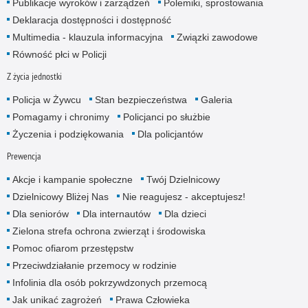
Publikacje wyroków i zarządzeń
Polemiki, sprostowania
Deklaracja dostępności i dostępność
Multimedia - klauzula informacyjna
Związki zawodowe
Równość płci w Policji
Z życia jednostki
Policja w Żywcu
Stan bezpieczeństwa
Galeria
Pomagamy i chronimy
Policjanci po służbie
Życzenia i podziękowania
Dla policjantów
Prewencja
Akcje i kampanie społeczne
Twój Dzielnicowy
Dzielnicowy Bliżej Nas
Nie reagujesz - akceptujesz!
Dla seniorów
Dla internautów
Dla dzieci
Zielona strefa ochrona zwierząt i środowiska
Pomoc ofiarom przestępstw
Przeciwdziałanie przemocy w rodzinie
Infolinia dla osób pokrzywdzonych przemocą
Jak unikać zagrożeń
Prawa Człowieka